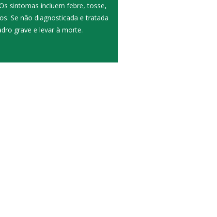
Os sintomas incluem febre, tosse,
tros. Se não diagnosticada e tratada
dro grave e levar à morte.