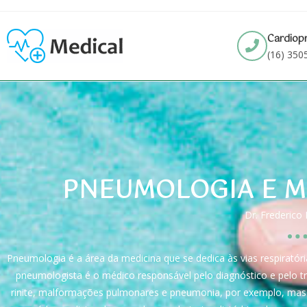
Cardiop
(16) 350
PNEUMOLOGIA E M
Dr. Frederico
Pneumologia é a área da medicina que se dedica às vias respiratóri
pneumologista é o médico responsável pelo diagnóstico e pelo t
rinite, malformações pulmonares e pneumonia, por exemplo, mas