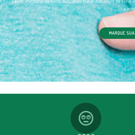
saúde: medicina do sono, buscando tratar distúrbios de sono e
pacie
MARQUE SUA