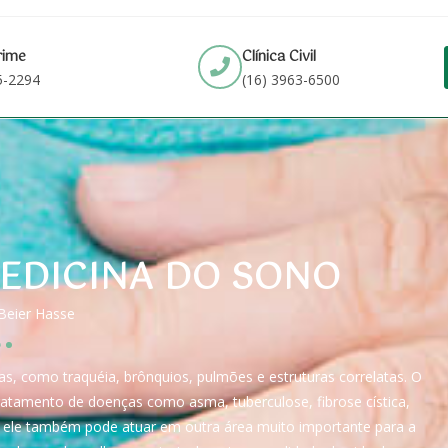
rime
Clínica Civil
5-2294
(16) 3963-6500
EDICINA DO SONO
 Beier Hasse
as, como traquéia, brônquios, pulmões e estruturas correlatas. O
ratamento de doenças como asma, tuberculose, fibrose cística,
 ele também pode atuar em outra área muito importante para a