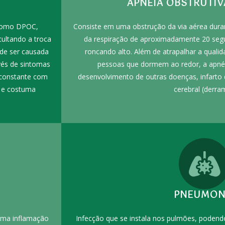
APNÉIA OBSTRUTI
 como DPOC,
Consiste em uma obstrução da via aérea dura
ultando a troca
da respiração de aproximadamente 20 segu
ode ser causada
roncando alto. Além de atrapalhar a quali
vés de sintomas
pessoas que dormem ao redor, a apnéi
 constante com
desenvolvimento de outras doenças, infarto 
, e costuma
cerebral (derra
PNEUMON
uma inflamação
Infecção que se instala nos pulmões, podend