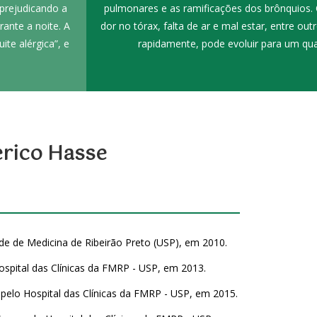
prejudicando a
pulmonares e as ramificações dos brônquios. 
ante a noite. A
dor no tórax, falta de ar e mal estar, entre ou
te alérgica”, e
rapidamente, pode evoluir para um qua
erico Hasse
e de Medicina de Ribeirão Preto (USP), em 2010.
ospital das Clínicas da FMRP - USP, em 2013.
elo Hospital das Clínicas da FMRP - USP, em 2015.