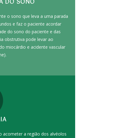
VA DO SONO
nte o sono que leva a uma parada
ndos e faz o paciente acordar
dade do sono do paciente e das
a obstrutiva pode levar ao
do miocárdio e acidente vascular
me).
IA
o acometer a região dos alvéolos